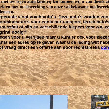
t met uw eigen auto kunt rijden kunnen wij u van dienst 
ark en met medewerking van onze vakbekwame medewerke
iensten.
tgeruste vloot vrachtauto´s. Deze auto’s worden voor
ontainerauto’s voor containertransport, terreinauto’s
 asfalt of slib en verschillende kiepers voor o.a. z
/grind nodig?
en voor u verrijden maar u kunt er ook voor kiezen 
lechts een adres op te geven waar u de lading wilt heb
f vraag direct een offerte aan door rechtstreeks
con