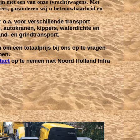
zijn met een van onze (vracht)wagens. Met
rs, garanderen wij u betrouwbaarheid en
 o.a. voor verschillende transport
, autokranen, kippers, waterdichte en
and- en grindtransport.
om een totaalprijs bij ons op te vragen
ben.
tact
op te nemen met Noord Holland Infra